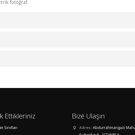
trik fotoğraf.
 Ettikleriniz
Bize Ulaşın
et Sınıfları
Adres:
Abdurrahmangazi Mahall
Sultanbeyli - İSTANBUL