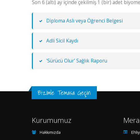
Son 6 (altı) ay içinde çekilmiş 1 (bir) adet biyome
Diploma Aslı veya Öğrenci Belgesi
Adli Sicil Kaydı
'Sürücü Olur' Sağlık Raporu
Bizimle Temasa Geçin
Kurumumuz
Merak
Hakkımızda
Ehliy